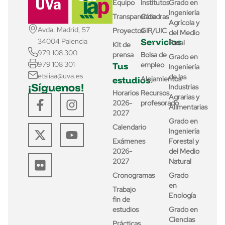
Equipo
Institutos
Grado en
Ingeniería
Transparencia
Cátedras
Agrícola y
Avda. Madrid, 57
Proyectos
GIR/UIC
del Medio
Servicios
34004 Palencia
Rural
Kit de
979 108 300
prensa
Bolsa de
Grado en
979 108 301
Tus
empleo
Ingeniería
etsiiaa@uva.es
de las
estudios
Alojamientos
¡Síguenos!
Industrias
Horarios
Recursos
Agrarias y
2026-
profesorado
Alimentarias
2027
Grado en
Calendario
Ingeniería
Exámenes
Forestal y
2026-
del Medio
2027
Natural
Cronogramas
Grado
en
Trabajo
Enología
fin de
estudios
Grado en
Ciencias
Prácticas