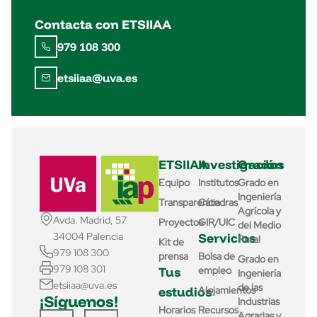
Contacta con ETSIIAA
979 108 300
etsiiaa@uva.es
ETSIIAA
Investigación
Grados
Equipo
Institutos
Grado en
Ingeniería
Transparencia
Cátedras
Agrícola y
Avda. Madrid, 57
Proyectos
GIR/UIC
del Medio
Servicios
34004 Palencia
Rural
Kit de
979 108 300
prensa
Bolsa de
Grado en
979 108 301
Tus
empleo
Ingeniería
etsiiaa@uva.es
de las
estudios
Alojamientos
¡Síguenos!
Industrias
Horarios
Recursos
Agrarias y