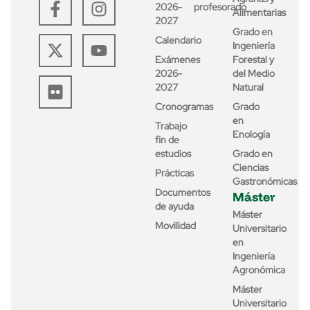
2026-
profesorado
Alimentarias
2027
Grado en
Calendario
Ingeniería
Exámenes
Forestal y
2026-
del Medio
2027
Natural
Cronogramas
Grado
en
Trabajo
Enología
fin de
estudios
Grado en
Ciencias
Prácticas
Gastronómicas
Documentos
Máster
de ayuda
Máster
Movilidad
Universitario
en
Ingeniería
Agronómica
Máster
Universitario