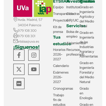
ETSIIAA
Investigación
Grados
Equipo
Institutos
Grado en
Ingeniería
Transparencia
Cátedras
Agrícola y
Avda. Madrid, 57
Proyectos
GIR/UIC
del Medio
Servicios
34004 Palencia
Rural
Kit de
979 108 300
prensa
Bolsa de
Grado en
979 108 301
Tus
empleo
Ingeniería
etsiiaa@uva.es
de las
estudios
Alojamientos
¡Síguenos!
Industrias
Horarios
Recursos
Agrarias y
2026-
profesorado
Alimentarias
2027
Grado en
Calendario
Ingeniería
Exámenes
Forestal y
2026-
del Medio
2027
Natural
Cronogramas
Grado
en
Trabajo
Enología
fin de
estudios
Grado en