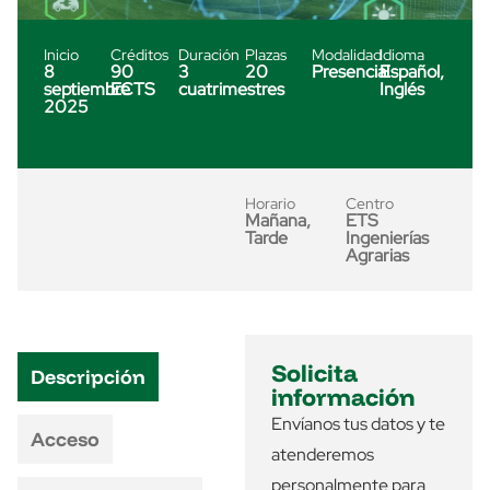
Inicio
Créditos
Duración
Plazas
Modalidad
Idioma
8
90
3
20
Presencial
Español,
septiembre
ECTS
cuatrimestres
Inglés
2025
Horario
Centro
Mañana,
ETS
Tarde
Ingenierías
Agrarias
Solicita
Descripción
información
Envíanos tus datos y te
Acceso
atenderemos
personalmente para