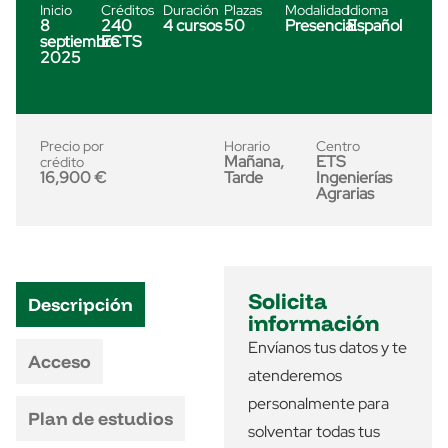
Inicio
Créditos
Duración
Plazas
Modalidad
Idioma
8
240
4 cursos
50
Presencial
Español
septiembre
ECTS
2025
Precio por
Horario
Centro
Mañana,
ETS
crédito
16,900 €
Tarde
Ingenierías
Agrarias
Solicita
Descripción
información
Envíanos tus datos y te
Acceso
atenderemos
personalmente para
Plan de estudios
solventar todas tus