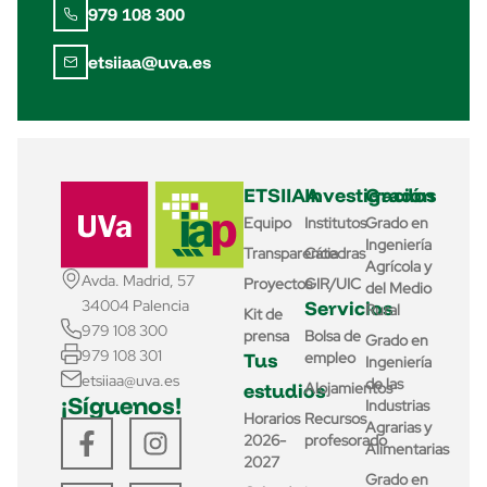
979 108 300
etsiiaa@uva.es
ETSIIAA
Investigación
Grados
Equipo
Institutos
Grado en
Ingeniería
Transparencia
Cátedras
Agrícola y
Avda. Madrid, 57
Proyectos
GIR/UIC
del Medio
Servicios
34004 Palencia
Rural
Kit de
979 108 300
prensa
Bolsa de
Grado en
979 108 301
Tus
empleo
Ingeniería
etsiiaa@uva.es
de las
estudios
Alojamientos
¡Síguenos!
Industrias
Horarios
Recursos
Agrarias y
2026-
profesorado
Alimentarias
2027
Grado en