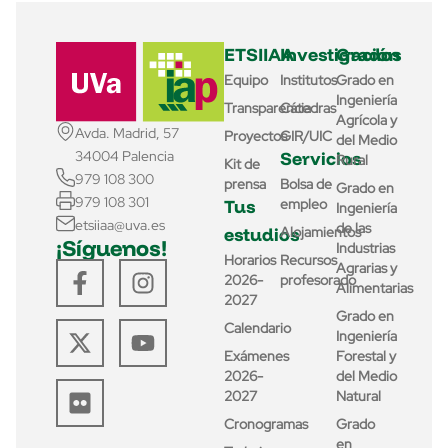
ETSIIAA
Investigación
Grados
Equipo
Institutos
Grado en
Ingeniería
Transparencia
Cátedras
Agrícola y
Avda. Madrid, 57
Proyectos
GIR/UIC
del Medio
Servicios
34004 Palencia
Rural
Kit de
979 108 300
prensa
Bolsa de
Grado en
979 108 301
Tus
empleo
Ingeniería
etsiiaa@uva.es
de las
estudios
Alojamientos
¡Síguenos!
Industrias
Horarios
Recursos
Agrarias y
2026-
profesorado
Alimentarias
2027
Grado en
Calendario
Ingeniería
Exámenes
Forestal y
2026-
del Medio
2027
Natural
Cronogramas
Grado
en