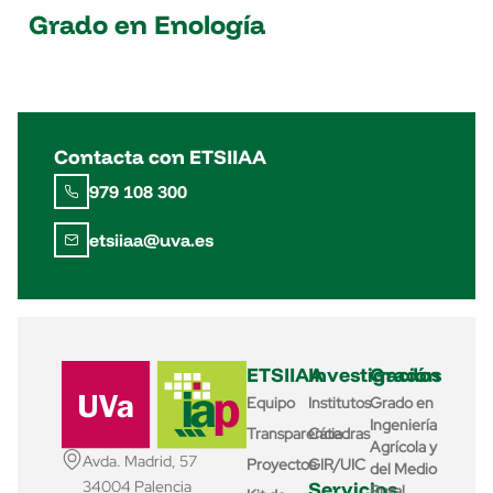
Grado en Enología
Contacta con ETSIIAA
979 108 300
etsiiaa@uva.es
ETSIIAA
Investigación
Grados
Equipo
Institutos
Grado en
Ingeniería
Transparencia
Cátedras
Agrícola y
Avda. Madrid, 57
Proyectos
GIR/UIC
del Medio
Servicios
34004 Palencia
Rural