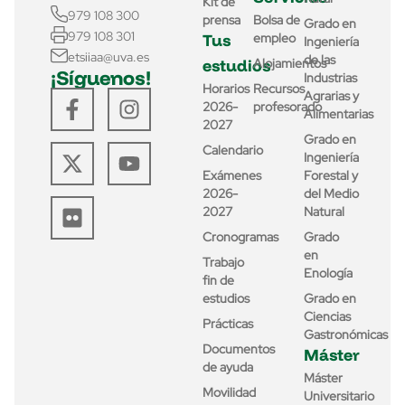
Kit de
979 108 300
prensa
Bolsa de
Grado en
979 108 301
Tus
empleo
Ingeniería
etsiiaa@uva.es
de las
estudios
Alojamientos
¡Síguenos!
Industrias
Horarios
Recursos
Agrarias y
2026-
profesorado
Alimentarias
2027
Grado en
Calendario
Ingeniería
Exámenes
Forestal y
2026-
del Medio
2027
Natural
Cronogramas
Grado
en
Trabajo
Enología
fin de
estudios
Grado en
Ciencias
Prácticas
Gastronómicas
Documentos
Máster
de ayuda
Máster
Movilidad
Universitario