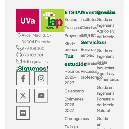
ETSIIAA
Investigación
Grados
Equipo
Institutos
Grado en
Ingeniería
Transparencia
Cátedras
Agrícola y
Avda. Madrid, 57
Proyectos
GIR/UIC
del Medio
Servicios
34004 Palencia
Rural
Kit de
979 108 300
prensa
Bolsa de
Grado en
979 108 301
Tus
empleo
Ingeniería
etsiiaa@uva.es
de las
estudios
Alojamientos
¡Síguenos!
Industrias
Horarios
Recursos
Agrarias y
2026-
profesorado
Alimentarias
2027
Grado en
Calendario
Ingeniería
Exámenes
Forestal y
2026-
del Medio
2027
Natural
Cronogramas
Grado
en
Trabajo