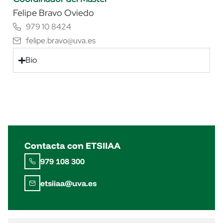
Felipe Bravo Oviedo
979 10 8424
felipe.bravo@uva.es
Bio
Contacta con ETSIIAA
979 108 300
etsiiaa@uva.es