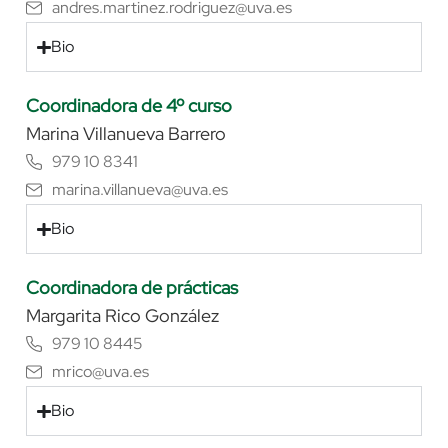
andres.martinez.rodriguez@uva.es
Bio
Coordinadora de 4º curso
Marina Villanueva Barrero
979 10 8341
marina.villanueva@uva.es
Bio
Coordinadora de prácticas
Margarita Rico González
979 10 8445
mrico@uva.es
Bio