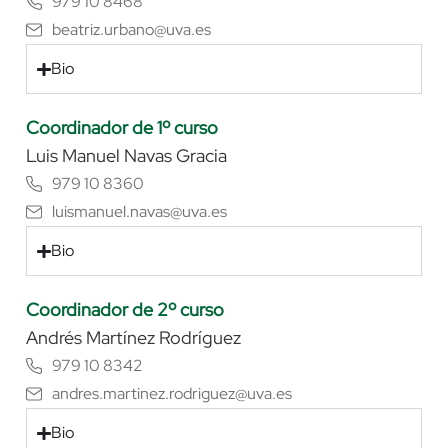
979 10 8468
beatriz.urbano@uva.es
Bio
Coordinador de 1º curso
Luis Manuel Navas Gracia
979 10 8360
luismanuel.navas@uva.es
Bio
Coordinador de 2º curso
Andrés Martínez Rodríguez
979 10 8342
andres.martinez.rodriguez@uva.es
Bio