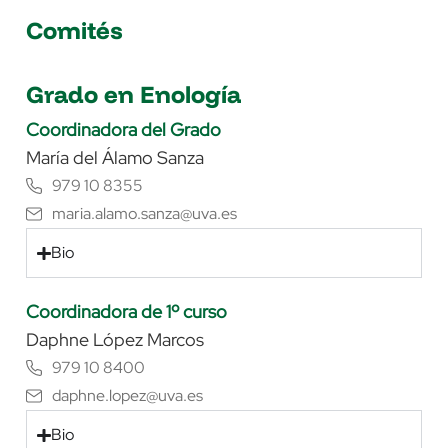
Comités
Grado en Enología
Coordinadora del Grado
María del Álamo Sanza
979 10 8355
maria.alamo.sanza@uva.es
Bio
Coordinadora de 1º curso
Daphne López Marcos
979 10 8400
daphne.lopez@uva.es
Bio