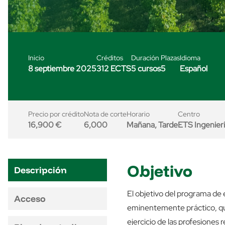
Inicio
Créditos
Duración
Plazas
Idioma
8 septiembre 2025
312 ECTS
5 cursos
5
Español
Precio por crédito
Nota de corte
Horario
Centro
16,900 €
6,000
Mañana, Tarde
ETS Ingenierí
Objetivo
Descripción
El objetivo del programa d
Acceso
eminentemente práctico, que
ejercicio de las profesiones 