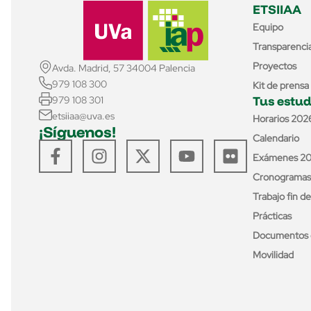
ETSIIAA
Equipo
Transparenci
Proyectos
Avda. Madrid, 57 34004 Palencia
979 108 300
Kit de prensa
Tus estud
979 108 301
etsiiaa@uva.es
Horarios 202
¡Síguenos!
Calendario
Exámenes 2
Cronogramas
Trabajo fin d
Prácticas
Documentos 
Movilidad