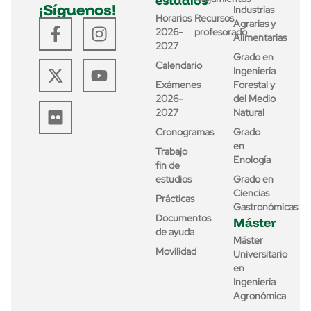
estudios
¡Síguenos!
Industrias
Horarios
Recursos
Agrarias y
2026-
profesorado
Alimentarias
2027
Grado en
Calendario
Ingeniería
Exámenes
Forestal y
2026-
del Medio
2027
Natural
Cronogramas
Grado
en
Trabajo
Enología
fin de
estudios
Grado en
Ciencias
Prácticas
Gastronómicas
Documentos
Máster
de ayuda
Máster
Movilidad
Universitario
en
Ingeniería
Agronómica