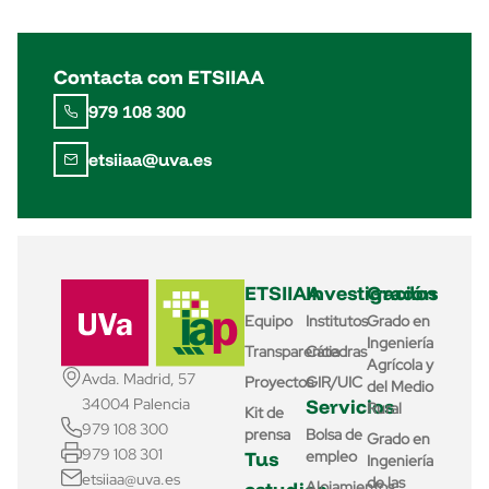
Contacta con ETSIIAA
979 108 300
etsiiaa@uva.es
ETSIIAA
Investigación
Grados
Equipo
Institutos
Grado en
Ingeniería
Transparencia
Cátedras
Agrícola y
Avda. Madrid, 57
Proyectos
GIR/UIC
del Medio
Servicios
34004 Palencia
Rural
Kit de
979 108 300
prensa
Bolsa de
Grado en
979 108 301
Tus
empleo
Ingeniería
etsiiaa@uva.es
de las
Alojamientos