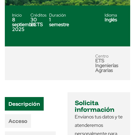
Inicio
Créditos
Duración
Idioma
8
30
1
Inglés
septiembre
ECTS
semestre
2025
Centro
ETS
Ingenierías
Agrarias
Solicita
Descripción
información
Envíanos tus datos y te
Acceso
atenderemos
personalmente para