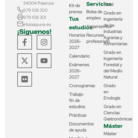
Servicios
34004 Palencia
Rural
Kit de
979 108 300
prensa
Bolsa de
Grado en
979 108 301
Tus
empleo
Ingeniería
etsiiaa@uva.es
de las
estudios
Alojamientos
¡Síguenos!
Industrias
Horarios
Recursos
Agrarias y
2026-
profesorado
Alimentarias
2027
Grado en
Calendario
Ingeniería
Exámenes
Forestal y
2026-
del Medio
2027
Natural
Cronogramas
Grado
en
Trabajo
Enología
fin de
estudios
Grado en
Ciencias
Prácticas
Gastronómicas
Documentos
Máster
de ayuda
Máster