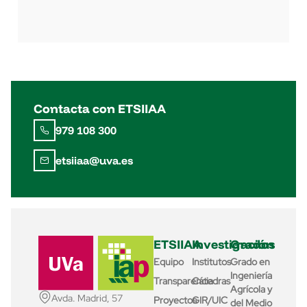
Contacta con ETSIIAA
979 108 300
etsiiaa@uva.es
ETSIIAA
Investigación
Grados
Equipo
Institutos
Grado en
Ingeniería
Transparencia
Cátedras
Agrícola y
Avda. Madrid, 57
Proyectos
GIR/UIC
del Medio