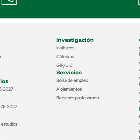
Investigación
Institutos
a
Cátedras
GIR/UIC
Servicios
ios
Bolsa de empleo
6-2027
Alojamientos
Recursos profesorado
026-2027
e estudios