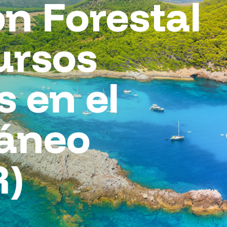
ón Forestal
ursos
s en el
ráneo
)