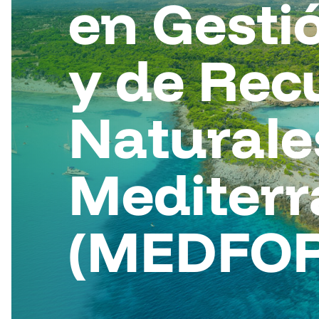
en Gesti
y de Rec
Naturale
Mediter
(MEDFOR