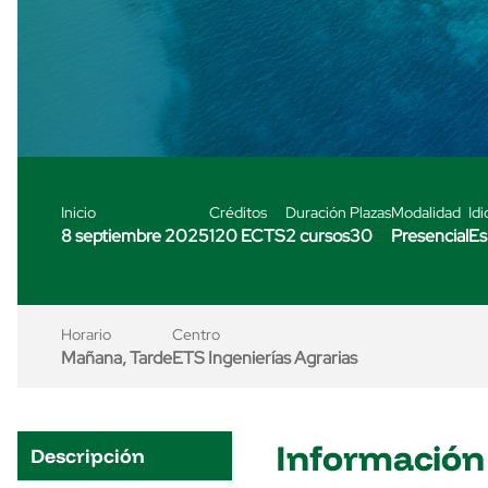
Inicio
Créditos
Duración
Plazas
Modalidad
Id
8 septiembre 2025
120 ECTS
2 cursos
30
Presencial
Es
Horario
Centro
Mañana, Tarde
ETS Ingenierías Agrarias
Información
Descripción