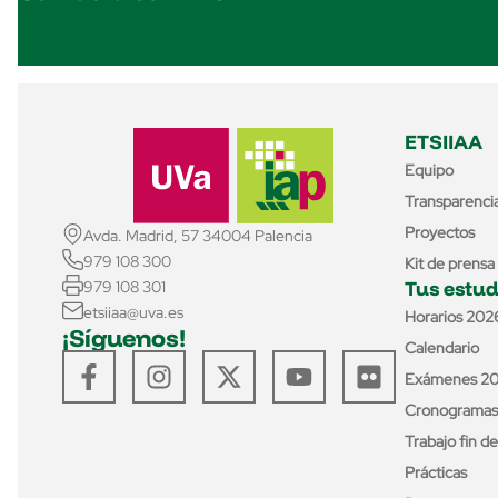
ETSIIAA
Equipo
Transparenci
Proyectos
Avda. Madrid, 57 34004 Palencia
979 108 300
Kit de prensa
Tus estud
979 108 301
etsiiaa@uva.es
Horarios 202
¡Síguenos!
Calendario
Exámenes 2
Cronogramas
Trabajo fin d
Prácticas