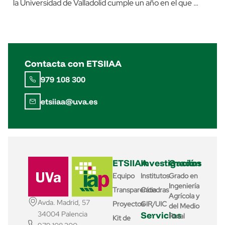
la Universidad de Valladolid cumple un año en el que …
Contacta con ETSIIAA
979 108 300
etsiiaa@uva.es
ETSIIAA
Investigación
Grados
Equipo
Institutos
Grado en
Ingeniería
Transparencia
Cátedras
Agrícola y
Avda. Madrid, 57
Proyectos
GIR/UIC
del Medio
Servicios
34004 Palencia
Rural
Kit de