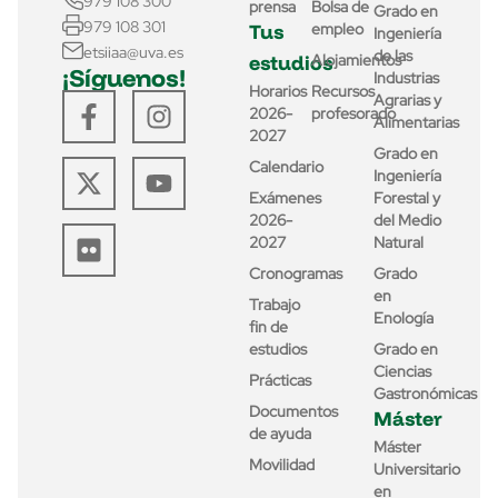
979 108 300
prensa
Bolsa de
Grado en
979 108 301
Tus
empleo
Ingeniería
etsiiaa@uva.es
de las
estudios
Alojamientos
¡Síguenos!
Industrias
Horarios
Recursos
Agrarias y
2026-
profesorado
Alimentarias
2027
Grado en
Calendario
Ingeniería
Exámenes
Forestal y
2026-
del Medio
2027
Natural
Cronogramas
Grado
en
Trabajo
Enología
fin de
estudios
Grado en
Ciencias
Prácticas
Gastronómicas
Documentos
Máster
de ayuda
Máster
Movilidad
Universitario
en