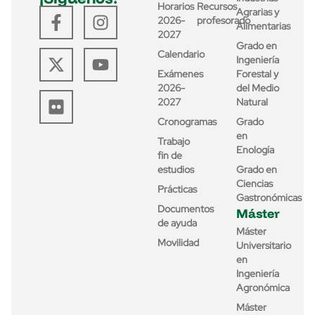
Horarios
Recursos
Agrarias y
2026-
profesorado
Alimentarias
2027
Grado en
Calendario
Ingeniería
Exámenes
Forestal y
2026-
del Medio
2027
Natural
Cronogramas
Grado
en
Trabajo
Enología
fin de
estudios
Grado en
Ciencias
Prácticas
Gastronómicas
Documentos
Máster
de ayuda
Máster
Movilidad
Universitario
en
Ingeniería
Agronómica
Máster