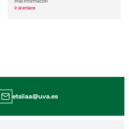
Más información
Ir al enlace
etsiiaa@uva.es