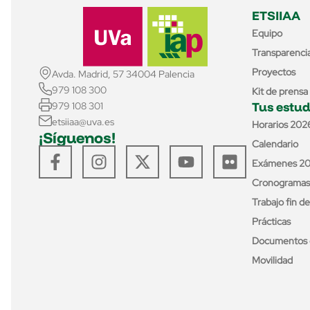
ETSIIAA
Equipo
Transparenci
Proyectos
Avda. Madrid, 57 34004 Palencia
979 108 300
Kit de prensa
Tus estud
979 108 301
etsiiaa@uva.es
Horarios 202
¡Síguenos!
Calendario
Exámenes 2
Cronogramas
Trabajo fin d
Prácticas
Documentos 
Movilidad