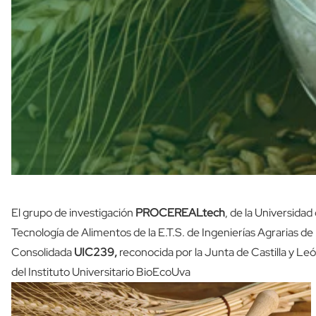
El grupo de investigación
PROCEREALtech
, de la Universidad
Tecnología de Alimentos de la E.T.S. de Ingenierías Agrarias d
Consolidada
UIC239,
reconocida por la Junta de Castilla y L
del Instituto Universitario BioEcoUva