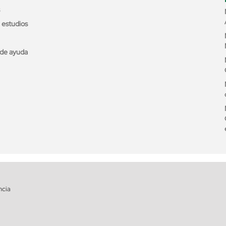
e estudios
de ayuda
ncia