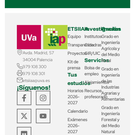
ETSIIAA
Investigación
Grados
Equipo
Institutos
Grado en
Ingeniería
Transparencia
Cátedras
Agrícola y
Avda. Madrid, 57
Proyectos
GIR/UIC
del Medio
Servicios
34004 Palencia
Rural
Kit de
979 108 300
prensa
Bolsa de
Grado en
979 108 301
Tus
empleo
Ingeniería
etsiiaa@uva.es
de las
estudios
Alojamientos
¡Síguenos!
Industrias
Horarios
Recursos
Agrarias y
2026-
profesorado
Alimentarias
2027
Grado en
Calendario
Ingeniería
Exámenes
Forestal y
2026-
del Medio
2027
Natural