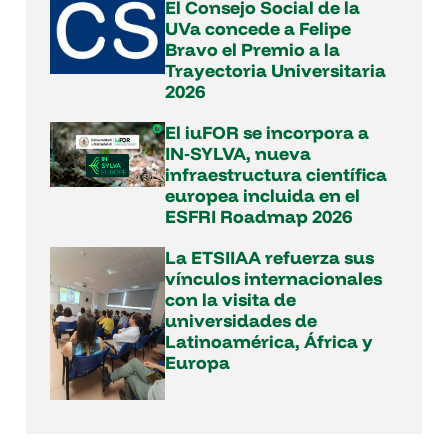
El Consejo Social de la
UVa concede a Felipe
Bravo el Premio a la
Trayectoria Universitaria
2026
El iuFOR se incorpora a
IN‑SYLVA, nueva
infraestructura científica
europea incluida en el
ESFRI Roadmap 2026
La ETSIIAA refuerza sus
vínculos internacionales
con la visita de
universidades de
Latinoamérica, África y
Europa