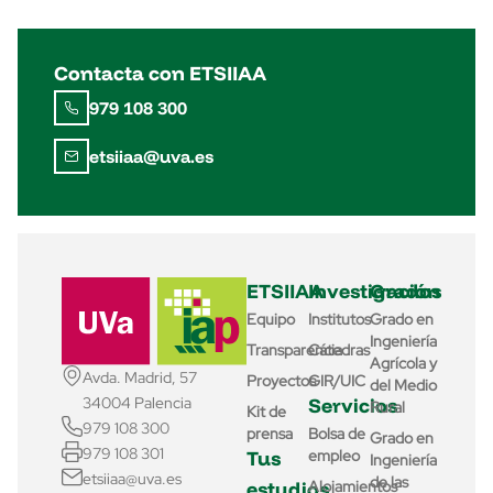
Contacta con ETSIIAA
979 108 300
etsiiaa@uva.es
ETSIIAA
Investigación
Grados
Equipo
Institutos
Grado en
Ingeniería
Transparencia
Cátedras
Agrícola y
Avda. Madrid, 57
Proyectos
GIR/UIC
del Medio
Servicios
34004 Palencia
Rural
Kit de
979 108 300
prensa
Bolsa de
Grado en
979 108 301
Tus
empleo
Ingeniería
etsiiaa@uva.es
de las
estudios
Alojamientos