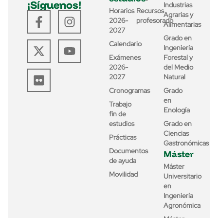
¡Síguenos!
Industrias
Horarios
Recursos
Agrarias y
2026-
profesorado
Alimentarias
2027
Grado en
Calendario
Ingeniería
Exámenes
Forestal y
2026-
del Medio
2027
Natural
Cronogramas
Grado
en
Trabajo
Enología
fin de
estudios
Grado en
Ciencias
Prácticas
Gastronómicas
Documentos
Máster
de ayuda
Máster
Movilidad
Universitario
en
Ingeniería
Agronómica