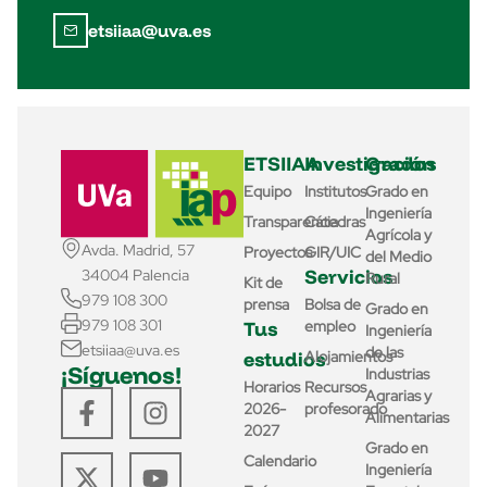
etsiiaa@uva.es
ETSIIAA
Investigación
Grados
Equipo
Institutos
Grado en
Ingeniería
Transparencia
Cátedras
Agrícola y
Avda. Madrid, 57
Proyectos
GIR/UIC
del Medio
Servicios
34004 Palencia
Rural
Kit de
979 108 300
prensa
Bolsa de
Grado en
979 108 301
Tus
empleo
Ingeniería
etsiiaa@uva.es
de las
estudios
Alojamientos
¡Síguenos!
Industrias
Horarios
Recursos
Agrarias y
2026-
profesorado
Alimentarias
2027
Grado en
Calendario
Ingeniería