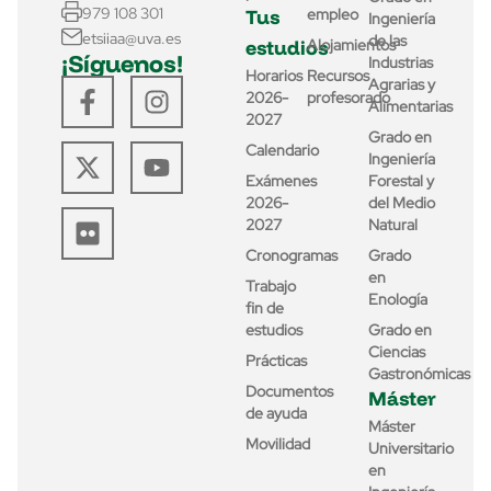
979 108 301
Tus
empleo
Ingeniería
etsiiaa@uva.es
de las
estudios
Alojamientos
¡Síguenos!
Industrias
Horarios
Recursos
Agrarias y
2026-
profesorado
Alimentarias
2027
Grado en
Calendario
Ingeniería
Exámenes
Forestal y
2026-
del Medio
2027
Natural
Cronogramas
Grado
en
Trabajo
Enología
fin de
estudios
Grado en
Ciencias
Prácticas
Gastronómicas
Documentos
Máster
de ayuda
Máster
Movilidad
Universitario
en