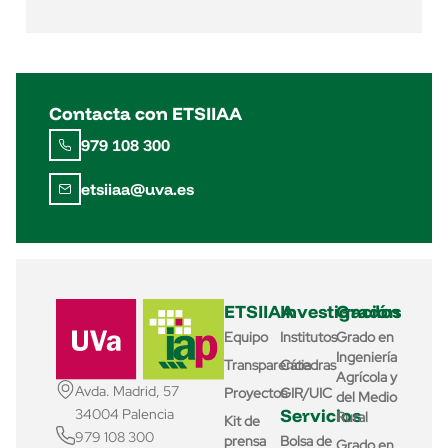
Contacta con ETSIIAA
979 108 300
etsiiaa@uva.es
ETSIIAA
Investigación
Grados
Equipo
Institutos
Grado en
Ingeniería
Transparencia
Cátedras
Agrícola y
Avda. Madrid, 57
Proyectos
GIR/UIC
del Medio
Servicios
34004 Palencia
Rural
Kit de
979 108 300
prensa
Bolsa de
Grado en