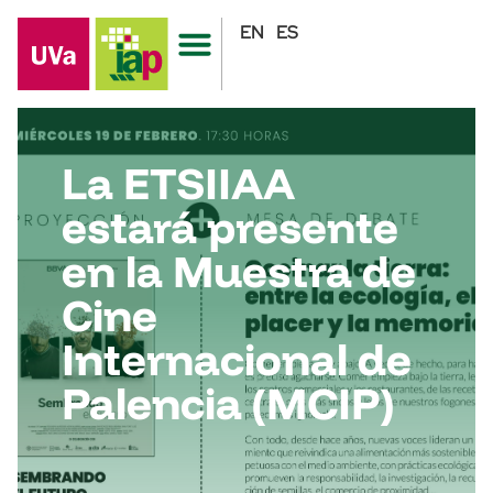
EN
ES
La ETSIIAA
estará presente
en la Muestra de
Cine
Internacional de
Palencia (MCIP)