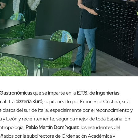
 Gastronómicas
que se imparte en la
E.T.S. de Ingenierías
ocal. La
pizzería Kuró
, capitaneado por Francesca Cristina, sita
e platos del sur de Italia, especialmente por el reconocimiento y
lla y León y recientemente, segunda mejor de toda España. En
Antropología,
Pablo Martín Domínguez
, los estudiantes del
ñados por la subdirectora de Ordenación Académica y