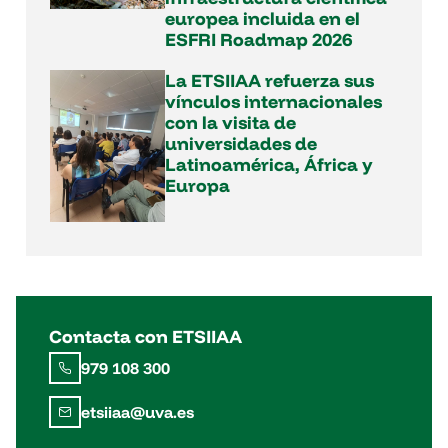
europea incluida en el
ESFRI Roadmap 2026
La ETSIIAA refuerza sus
vínculos internacionales
con la visita de
universidades de
Latinoamérica, África y
Europa
Contacta con ETSIIAA
979 108 300
etsiiaa@uva.es