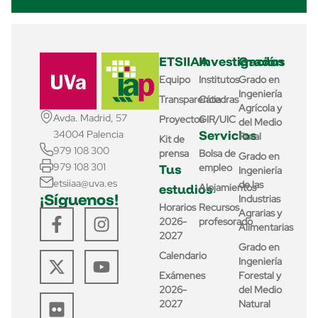
ETSIIAA
Investigación
Grados
Equipo
Institutos
Grado en
Ingeniería
Transparencia
Cátedras
Agrícola y
Avda. Madrid, 57
Proyectos
GIR/UIC
del Medio
Servicios
34004 Palencia
Rural
Kit de
979 108 300
prensa
Bolsa de
Grado en
979 108 301
Tus
empleo
Ingeniería
etsiiaa@uva.es
de las
estudios
Alojamientos
¡Síguenos!
Industrias
Horarios
Recursos
Agrarias y
2026-
profesorado
Alimentarias
2027
Grado en
Calendario
Ingeniería
Exámenes
Forestal y
2026-
del Medio
2027
Natural