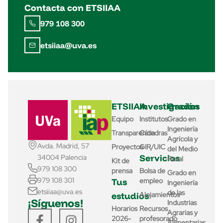
Contacta con ETSIIAA
979 108 300
etsiiaa@uva.es
ETSIIAA
Investigación
Grados
Equipo
Institutos
Grado en
Ingeniería
Transparencia
Cátedras
Agrícola y
Avda. Madrid, 57
Proyectos
GIR/UIC
del Medio
Servicios
34004 Palencia
Rural
Kit de
979 108 300
prensa
Bolsa de
Grado en
979 108 301
Tus
empleo
Ingeniería
etsiiaa@uva.es
de las
estudios
Alojamientos
¡Síguenos!
Industrias
Horarios
Recursos
Agrarias y
2026-
profesorado
Alimentarias