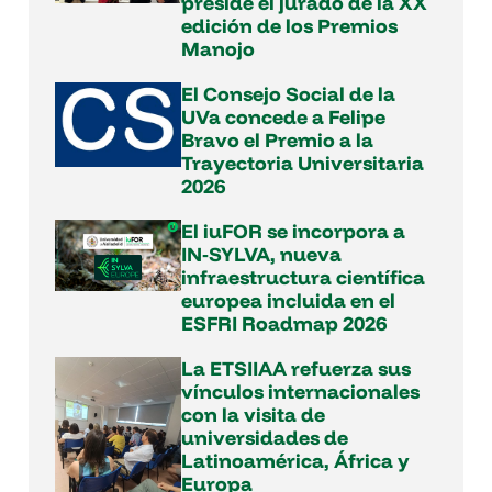
preside el jurado de la XX
edición de los Premios
Manojo
El Consejo Social de la
UVa concede a Felipe
Bravo el Premio a la
Trayectoria Universitaria
2026
El iuFOR se incorpora a
IN‑SYLVA, nueva
infraestructura científica
europea incluida en el
ESFRI Roadmap 2026
La ETSIIAA refuerza sus
vínculos internacionales
con la visita de
universidades de
Latinoamérica, África y
Europa