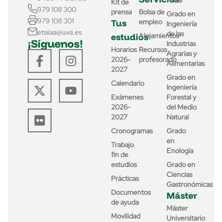
Rural
Kit de
979 108 300
prensa
Bolsa de
Grado en
979 108 301
Tus
empleo
Ingeniería
etsiiaa@uva.es
de las
estudios
Alojamientos
¡Síguenos!
Industrias
Horarios
Recursos
Agrarias y
2026-
profesorado
Alimentarias
2027
Grado en
Calendario
Ingeniería
Exámenes
Forestal y
2026-
del Medio
2027
Natural
Cronogramas
Grado
en
Trabajo
Enología
fin de
estudios
Grado en
Ciencias
Prácticas
Gastronómicas
Documentos
Máster
de ayuda
Máster
Movilidad
Universitario