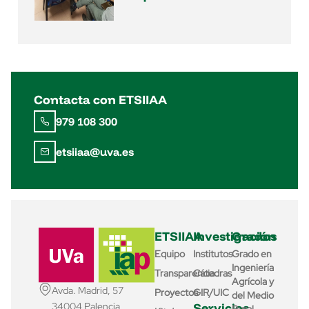
Contacta con ETSIIAA
979 108 300
etsiiaa@uva.es
ETSIIAA
Investigación
Grados
Equipo
Institutos
Grado en
Ingeniería
Transparencia
Cátedras
Agrícola y
Avda. Madrid, 57
Proyectos
GIR/UIC
del Medio
Servicios
34004 Palencia