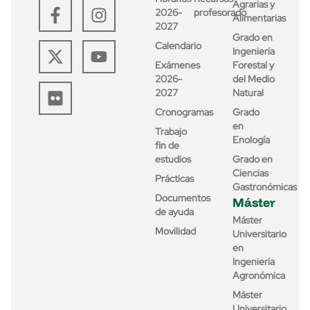
Agrarias y
2026-
profesorado
Alimentarias
2027
Grado en
Calendario
Ingeniería
Exámenes
Forestal y
2026-
del Medio
2027
Natural
Cronogramas
Grado
en
Trabajo
Enología
fin de
estudios
Grado en
Ciencias
Prácticas
Gastronómicas
Documentos
Máster
de ayuda
Máster
Movilidad
Universitario
en
Ingeniería
Agronómica
Máster
Universitario