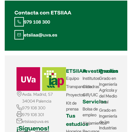
Contacta con ETSIIAA
979 108 300
etsiiaa@uva.es
ETSIIAA
Investigación
Grados
Equipo
Institutos
Grado en
Ingeniería
Transparencia
Cátedras
Agrícola y
Avda. Madrid, 57
Proyectos
GIR/UIC
del Medio
Servicios
34004 Palencia
Rural
Kit de
979 108 300
prensa
Bolsa de
Grado en
979 108 301
Tus
empleo
Ingeniería
etsiiaa@uva.es
de las
estudios
Alojamientos
¡Síguenos!
Industrias
Horarios
Recursos