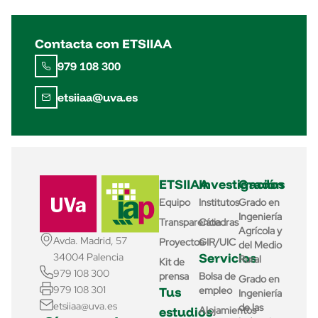
Contacta con ETSIIAA
979 108 300
etsiiaa@uva.es
ETSIIAA
Investigación
Grados
Equipo
Institutos
Grado en
Ingeniería
Transparencia
Cátedras
Agrícola y
Avda. Madrid, 57
Proyectos
GIR/UIC
del Medio
Servicios
34004 Palencia
Rural
Kit de
979 108 300
prensa
Bolsa de
Grado en
979 108 301
Tus
empleo
Ingeniería
etsiiaa@uva.es
de las
estudios
Alojamientos