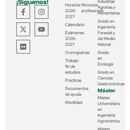
¡Síguenos!
Industrias
Horarios
Recursos
Agrarias y
2026-
profesorado
Alimentarias
2027
Grado en
Calendario
Ingeniería
Exámenes
Forestal y
2026-
del Medio
2027
Natural
Cronogramas
Grado
en
Trabajo
Enología
fin de
estudios
Grado en
Ciencias
Prácticas
Gastronómicas
Documentos
Máster
de ayuda
Máster
Movilidad
Universitario
en
Ingeniería
Agronómica
Máster