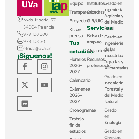
Equipo
Institutos
Grado en
Ingeniería
Transparencia
Cátedras
Agrícola y
Avda. Madrid, 57
Proyectos
GIR/UIC
del Medio
Servicios
34004 Palencia
Rural
Kit de
979 108 300
prensa
Bolsa de
Grado en
979 108 301
Tus
empleo
Ingeniería
etsiiaa@uva.es
de las
estudios
Alojamientos
¡Síguenos!
Industrias
Horarios
Recursos
Agrarias y
2026-
profesorado
Alimentarias
2027
Grado en
Calendario
Ingeniería
Exámenes
Forestal y
2026-
del Medio
2027
Natural
Cronogramas
Grado
en
Trabajo
Enología
fin de
estudios
Grado en
Ciencias