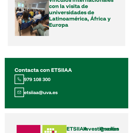
con la visita de
universidades de
Latinoamérica, África y
Europa
Contacta con ETSIIAA
979 108 300
etsiiaa@uva.es
ETSIIAA
Investigación
Grados