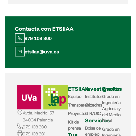
Contacta con ETSIIAA
979 108 300
etsiiaa@uva.es
ETSIIAA
Investigación
Grados
Equipo
Institutos
Grado en
Ingeniería
Transparencia
Cátedras
Agrícola y
Avda. Madrid, 57
Proyectos
GIR/UIC
del Medio
Servicios
34004 Palencia
Rural
Kit de
979 108 300
prensa
Bolsa de
Grado en
979 108 301
Tus
empleo
Ingeniería