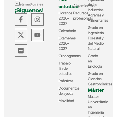
etsiiaa@uva.es
de las
estudios
Alojamientos
¡Síguenos!
Industrias
Horarios
Recursos
Agrarias y
2026-
profesorado
Alimentarias
2027
Grado en
Calendario
Ingeniería
Exámenes
Forestal y
2026-
del Medio
2027
Natural
Cronogramas
Grado
en
Trabajo
Enología
fin de
estudios
Grado en
Ciencias
Prácticas
Gastronómicas
Documentos
Máster
de ayuda
Máster
Movilidad
Universitario
en
Ingeniería