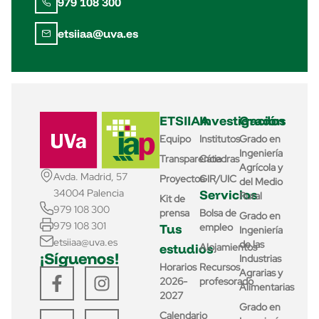
979 108 300
etsiiaa@uva.es
ETSIIAA
Investigación
Grados
Equipo
Institutos
Grado en
Ingeniería
Transparencia
Cátedras
Agrícola y
Avda. Madrid, 57
Proyectos
GIR/UIC
del Medio
Servicios
34004 Palencia
Rural
Kit de
979 108 300
prensa
Bolsa de
Grado en
979 108 301
Tus
empleo
Ingeniería
etsiiaa@uva.es
de las
estudios
Alojamientos
¡Síguenos!
Industrias
Horarios
Recursos
Agrarias y
2026-
profesorado
Alimentarias
2027
Grado en
Calendario