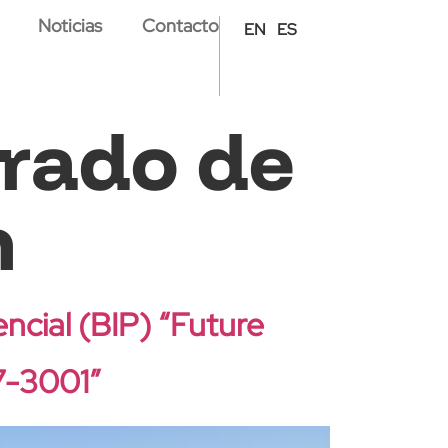
Noticias
Contacto
EN
ES
orado de
n
ncial (BIP) “Future
7-3001”