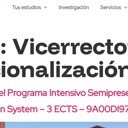
Tus estudios
Investigación
Servicios
a:
Vicerrect
ionalizació
del Programa Intensivo Semiprese
on System – 3 ECTS – 9A00DI9