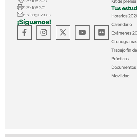
979 108 300
Kit de prensa
Tus estud
979 108 301
etsiiaa@uva.es
Horarios 202
¡Síguenos!
Calendario
Exámenes 2
Cronogramas
Trabajo fin d
Prácticas
Documentos 
Movilidad