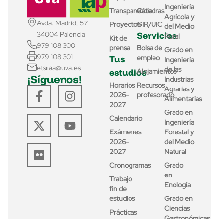
Ingeniería
Transparencia
Cátedras
Agrícola y
Avda. Madrid, 57
Proyectos
GIR/UIC
del Medio
Servicios
34004 Palencia
Rural
Kit de
979 108 300
prensa
Bolsa de
Grado en
979 108 301
Tus
empleo
Ingeniería
etsiiaa@uva.es
de las
estudios
Alojamientos
¡Síguenos!
Industrias
Horarios
Recursos
Agrarias y
2026-
profesorado
Alimentarias
2027
Grado en
Calendario
Ingeniería
Exámenes
Forestal y
2026-
del Medio
2027
Natural
Cronogramas
Grado
en
Trabajo
Enología
fin de
estudios
Grado en
Ciencias
Prácticas
Gastronómicas