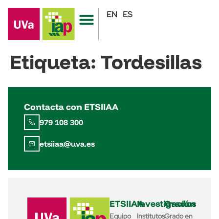
EN
ES
Etiqueta:
Tordesillas
Contacta con ETSIIAA
979 108 300
etsiiaa@uva.es
ETSIIAA
Investigación
Grados
Equipo
Institutos
Grado en