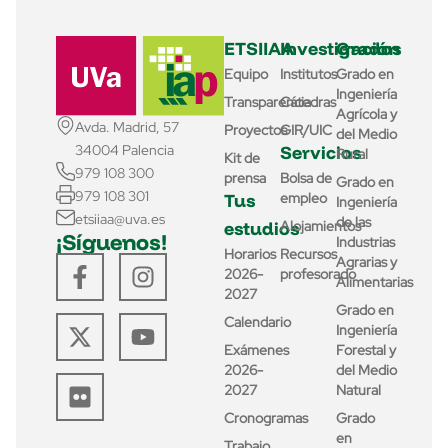
ETSIIAA
Investigación
Grados
Equipo
Institutos
Grado en
Ingeniería
Transparencia
Cátedras
Agrícola y
Avda. Madrid, 57
Proyectos
GIR/UIC
del Medio
Servicios
34004 Palencia
Rural
Kit de
979 108 300
prensa
Bolsa de
Grado en
979 108 301
Tus
empleo
Ingeniería
etsiiaa@uva.es
de las
estudios
Alojamientos
¡Síguenos!
Industrias
Horarios
Recursos
Agrarias y
2026-
profesorado
Alimentarias
2027
Grado en
Calendario
Ingeniería
Exámenes
Forestal y
2026-
del Medio
2027
Natural
Cronogramas
Grado
en
Trabajo