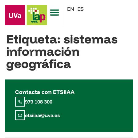
EN
ES
Etiqueta:
sistemas
información
geográfica
Contacta con ETSIIAA
979 108 300
etsiiaa@uva.es