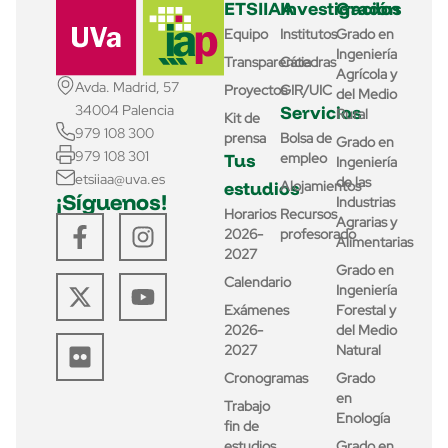
ETSIIAA
Investigación
Grados
Equipo
Institutos
Grado en
Ingeniería
Transparencia
Cátedras
Agrícola y
Avda. Madrid, 57
Proyectos
GIR/UIC
del Medio
Servicios
34004 Palencia
Rural
Kit de
979 108 300
prensa
Bolsa de
Grado en
979 108 301
Tus
empleo
Ingeniería
etsiiaa@uva.es
de las
estudios
Alojamientos
¡Síguenos!
Industrias
Horarios
Recursos
Agrarias y
2026-
profesorado
Alimentarias
2027
Grado en
Calendario
Ingeniería
Exámenes
Forestal y
2026-
del Medio
2027
Natural
Cronogramas
Grado
en
Trabajo
Enología
fin de
estudios
Grado en