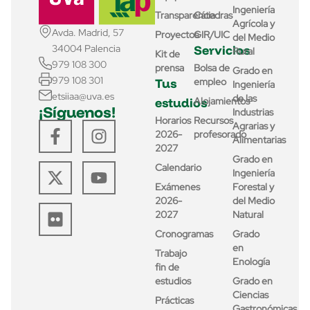
Ingeniería
Transparencia
Cátedras
Agrícola y
Avda. Madrid, 57
Proyectos
GIR/UIC
del Medio
Servicios
34004 Palencia
Rural
Kit de
979 108 300
prensa
Bolsa de
Grado en
979 108 301
Tus
empleo
Ingeniería
etsiiaa@uva.es
de las
estudios
Alojamientos
¡Síguenos!
Industrias
Horarios
Recursos
Agrarias y
2026-
profesorado
Alimentarias
2027
Grado en
Calendario
Ingeniería
Exámenes
Forestal y
2026-
del Medio
2027
Natural
Cronogramas
Grado
en
Trabajo
Enología
fin de
estudios
Grado en
Ciencias
Prácticas
Gastronómicas