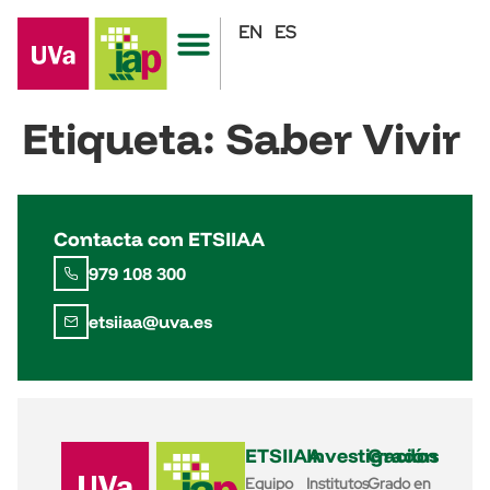
EN
ES
Etiqueta:
Saber Vivir
Contacta con ETSIIAA
979 108 300
etsiiaa@uva.es
ETSIIAA
Investigación
Grados
Equipo
Institutos
Grado en