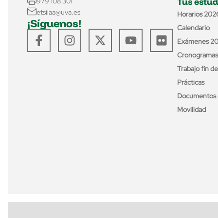
Tus estud
979 108 301
etsiiaa@uva.es
Horarios 202
¡Síguenos!
Calendario
Exámenes 2
Cronogramas
Trabajo fin d
Prácticas
Documentos 
Movilidad