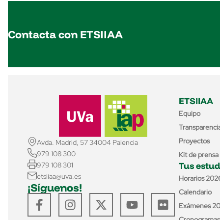
Contacta con ETSIIAA
ETSIIAA
Equipo
Transparenci
Proyectos
Avda. Madrid, 57 34004 Palencia
979 108 300
Kit de prensa
Tus estud
979 108 301
etsiiaa@uva.es
Horarios 202
¡Síguenos!
Calendario
Exámenes 2
Cronogramas