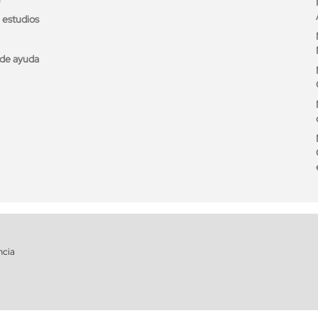
e estudios
de ayuda
ncia