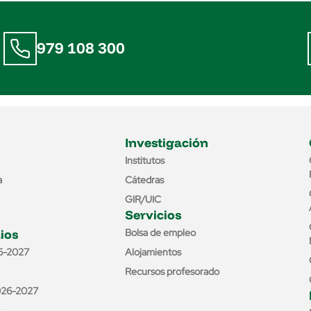
979 108 300
Investigación
Institutos
a
Cátedras
GIR/UIC
Servicios
ios
Bolsa de empleo
6-2027
Alojamientos
Recursos profesorado
026-2027