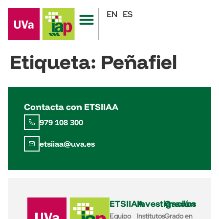
EN
ES
Etiqueta:
Peñafiel
Contacta con ETSIIAA
979 108 300
etsiiaa@uva.es
ETSIIAA
Investigación
Grados
Equipo
Institutos
Grado en