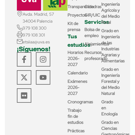
Ingeniería
Transparencia
Cátedras
Agrícola y
Avda. Madrid, 57
Proyectos
GIR/UIC
del Medio
Servicios
34004 Palencia
Rural
Kit de
979 108 300
prensa
Bolsa de
Grado en
979 108 301
Tus
empleo
Ingeniería
etsiiaa@uva.es
de las
estudios
Alojamientos
¡Síguenos!
Industrias
Horarios
Recursos
Agrarias y
2026-
profesorado
Alimentarias
2027
Grado en
Calendario
Ingeniería
Exámenes
Forestal y
2026-
del Medio
2027
Natural
Cronogramas
Grado
en
Trabajo
Enología
fin de
estudios
Grado en
Ciencias
Prácticas
Gastronómicas