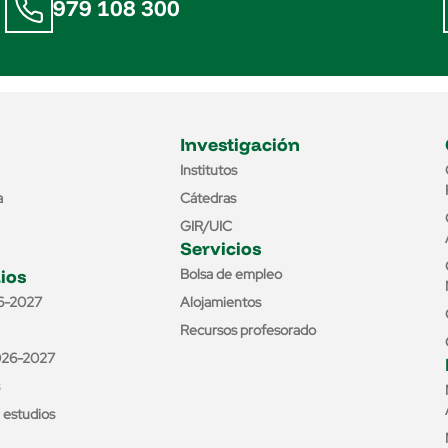
979 108 300
Investigación
Institutos
a
Cátedras
GIR/UIC
Servicios
ios
Bolsa de empleo
6-2027
Alojamientos
Recursos profesorado
026-2027
e estudios