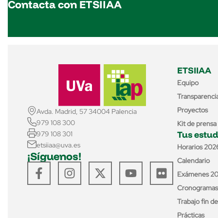
Contacta con ETSIIAA
ETSIIAA
Equipo
Transparenci
Proyectos
Avda. Madrid, 57 34004 Palencia
979 108 300
Kit de prensa
Tus estud
979 108 301
etsiiaa@uva.es
Horarios 202
¡Síguenos!
Calendario
Exámenes 2
Cronogramas
Trabajo fin d
Prácticas