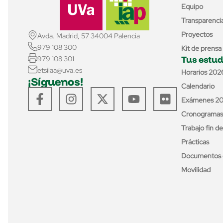
Equipo
Transparenci
Proyectos
Avda. Madrid, 57 34004 Palencia
979 108 300
Kit de prensa
Tus estud
979 108 301
etsiiaa@uva.es
Horarios 202
¡Síguenos!
Calendario
Exámenes 2
Cronogramas
Trabajo fin d
Prácticas
Documentos 
Movilidad