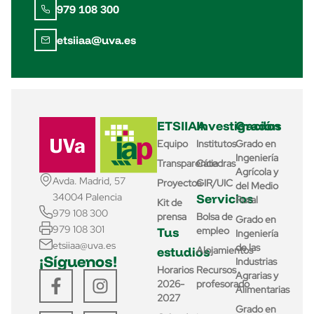
979 108 300
etsiiaa@uva.es
ETSIIAA
Investigación
Grados
Equipo
Institutos
Grado en
Ingeniería
Transparencia
Cátedras
Agrícola y
Avda. Madrid, 57
Proyectos
GIR/UIC
del Medio
Servicios
34004 Palencia
Rural
Kit de
979 108 300
prensa
Bolsa de
Grado en
979 108 301
Tus
empleo
Ingeniería
etsiiaa@uva.es
de las
estudios
Alojamientos
¡Síguenos!
Industrias
Horarios
Recursos
Agrarias y
2026-
profesorado
Alimentarias
2027
Grado en