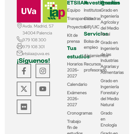
ETSIIAA
Investigación
Grados
Equipo
Institutos
Grado en
Ingeniería
Transparencia
Cátedras
Agrícola y
Avda. Madrid, 57
Proyectos
GIR/UIC
del Medio
Servicios
34004 Palencia
Rural
Kit de
979 108 300
prensa
Bolsa de
Grado en
979 108 301
Tus
empleo
Ingeniería
etsiiaa@uva.es
de las
estudios
Alojamientos
¡Síguenos!
Industrias
Horarios
Recursos
Agrarias y
2026-
profesorado
Alimentarias
2027
Grado en
Calendario
Ingeniería
Exámenes
Forestal y
2026-
del Medio
2027
Natural
Cronogramas
Grado
en
Trabajo
Enología
fin de
estudios
Grado en