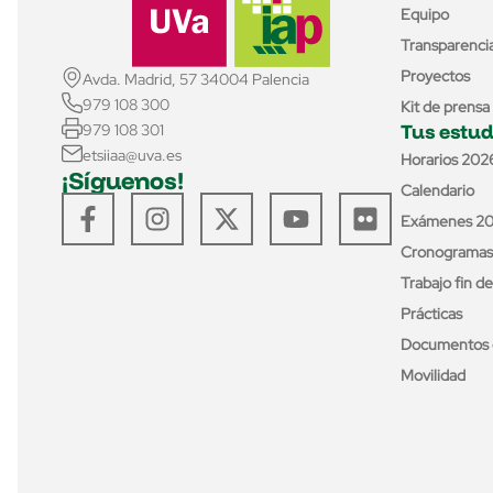
Equipo
Transparenci
Proyectos
Avda. Madrid, 57 34004 Palencia
979 108 300
Kit de prensa
Tus estud
979 108 301
etsiiaa@uva.es
Horarios 202
¡Síguenos!
Calendario
Exámenes 2
Cronogramas
Trabajo fin d
Prácticas
Documentos 
Movilidad