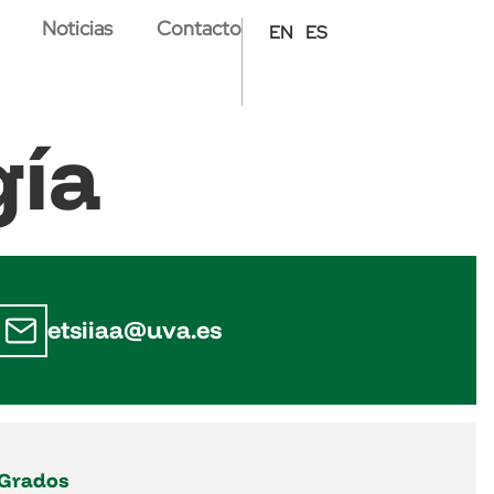
Noticias
Contacto
EN
ES
gía
etsiiaa@uva.es
Grados