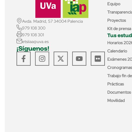
Equipo
Transparenci
Proyectos
Avda. Madrid, 57 34004 Palencia
979 108 300
Kit de prensa
Tus estud
979 108 301
etsiiaa@uva.es
Horarios 202
¡Síguenos!
Calendario
Exámenes 2
Cronogramas
Trabajo fin d
Prácticas
Documentos 
Movilidad