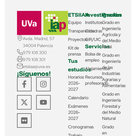
ETSIIAA
Investigación
Grados
Equipo
Institutos
Grado en
Ingeniería
Transparencia
Cátedras
Agrícola y
Avda. Madrid, 57
Proyectos
GIR/UIC
del Medio
Servicios
34004 Palencia
Rural
Kit de
979 108 300
prensa
Bolsa de
Grado en
979 108 301
Tus
empleo
Ingeniería
etsiiaa@uva.es
de las
estudios
Alojamientos
¡Síguenos!
Industrias
Horarios
Recursos
Agrarias y
2026-
profesorado
Alimentarias
2027
Grado en
Calendario
Ingeniería
Exámenes
Forestal y
2026-
del Medio
2027
Natural
Cronogramas
Grado
en
Trabajo