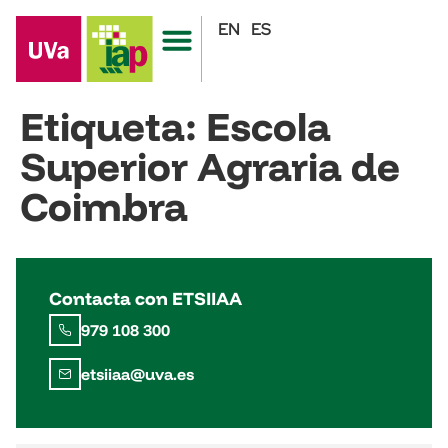
EN
ES
Etiqueta:
Escola
Superior Agraria de
Coimbra
Contacta con ETSIIAA
979 108 300
etsiiaa@uva.es