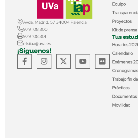
Equipo
Transparenci
Proyectos
Avda. Madrid, 57 34004 Palencia
979 108 300
Kit de prensa
Tus estud
979 108 301
etsiiaa@uva.es
Horarios 202
¡Síguenos!
Calendario
Exámenes 2
Cronogramas
Trabajo fin d
Prácticas
Documentos 
Movilidad