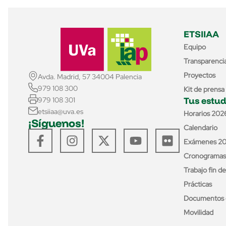
ETSIIAA
Equipo
Transparenci
Proyectos
Avda. Madrid, 57 34004 Palencia
979 108 300
Kit de prensa
Tus estud
979 108 301
etsiiaa@uva.es
Horarios 202
¡Síguenos!
Calendario
Exámenes 2
Cronogramas
Trabajo fin d
Prácticas
Documentos 
Movilidad