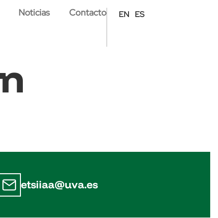
Noticias
Contacto
EN
ES
ón
etsiiaa@uva.es