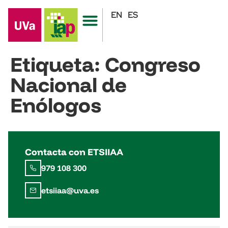
EN
ES
Etiqueta:
Congreso
Nacional de
Enólogos
Contacta con ETSIIAA
979 108 300
etsiiaa@uva.es