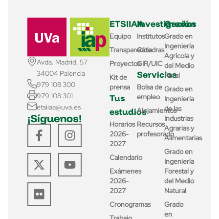
ETSIIAA
Investigación
Grados
Equipo
Institutos
Grado en
Ingeniería
Transparencia
Cátedras
Agrícola y
Avda. Madrid, 57
Proyectos
GIR/UIC
del Medio
Servicios
34004 Palencia
Rural
Kit de
979 108 300
prensa
Bolsa de
Grado en
979 108 301
Tus
empleo
Ingeniería
etsiiaa@uva.es
de las
estudios
Alojamientos
¡Síguenos!
Industrias
Horarios
Recursos
Agrarias y
2026-
profesorado
Alimentarias
2027
Grado en
Calendario
Ingeniería
Exámenes
Forestal y
2026-
del Medio
2027
Natural
Cronogramas
Grado
en
Trabajo