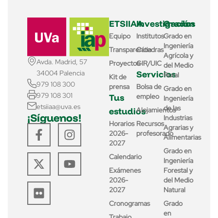
ETSIIAA
Investigación
Grados
Equipo
Institutos
Grado en
Ingeniería
Transparencia
Cátedras
Agrícola y
Avda. Madrid, 57
Proyectos
GIR/UIC
del Medio
Servicios
34004 Palencia
Rural
Kit de
979 108 300
prensa
Bolsa de
Grado en
979 108 301
Tus
empleo
Ingeniería
etsiiaa@uva.es
de las
estudios
Alojamientos
¡Síguenos!
Industrias
Horarios
Recursos
Agrarias y
2026-
profesorado
Alimentarias
2027
Grado en
Calendario
Ingeniería
Exámenes
Forestal y
2026-
del Medio
2027
Natural
Cronogramas
Grado
en
Trabajo