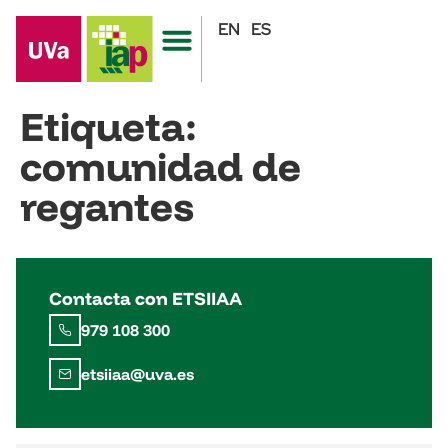
EN
ES
Etiqueta:
comunidad de
regantes
Contacta con ETSIIAA
979 108 300
etsiiaa@uva.es