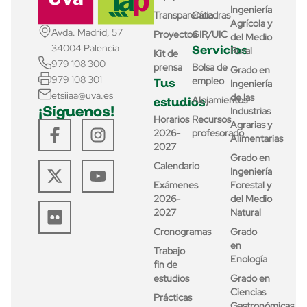
Ingeniería
Transparencia
Cátedras
Agrícola y
Avda. Madrid, 57
Proyectos
GIR/UIC
del Medio
Servicios
34004 Palencia
Rural
Kit de
979 108 300
prensa
Bolsa de
Grado en
979 108 301
Tus
empleo
Ingeniería
etsiiaa@uva.es
de las
estudios
Alojamientos
¡Síguenos!
Industrias
Horarios
Recursos
Agrarias y
2026-
profesorado
Alimentarias
2027
Grado en
Calendario
Ingeniería
Exámenes
Forestal y
2026-
del Medio
2027
Natural
Cronogramas
Grado
en
Trabajo
Enología
fin de
estudios
Grado en
Ciencias
Prácticas
Gastronómicas