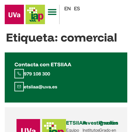
EN
ES
Etiqueta:
comercial
Contacta con ETSIIAA
979 108 300
etsiiaa@uva.es
ETSIIAA
Investigación
Grados
Equipo
Institutos
Grado en