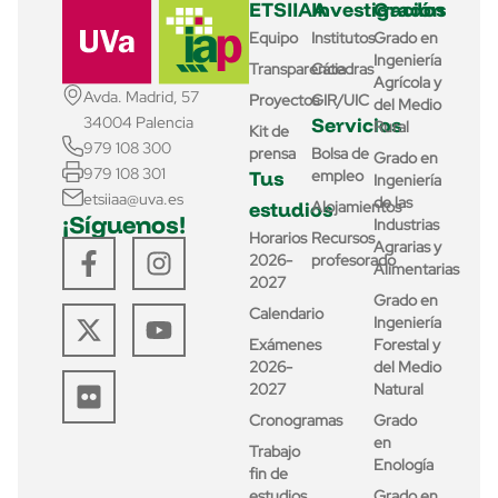
ETSIIAA
Investigación
Grados
Equipo
Institutos
Grado en
Ingeniería
Transparencia
Cátedras
Agrícola y
Avda. Madrid, 57
Proyectos
GIR/UIC
del Medio
Servicios
34004 Palencia
Rural
Kit de
979 108 300
prensa
Bolsa de
Grado en
979 108 301
Tus
empleo
Ingeniería
etsiiaa@uva.es
de las
estudios
Alojamientos
¡Síguenos!
Industrias
Horarios
Recursos
Agrarias y
2026-
profesorado
Alimentarias
2027
Grado en
Calendario
Ingeniería
Exámenes
Forestal y
2026-
del Medio
2027
Natural
Cronogramas
Grado
en
Trabajo
Enología
fin de
estudios
Grado en